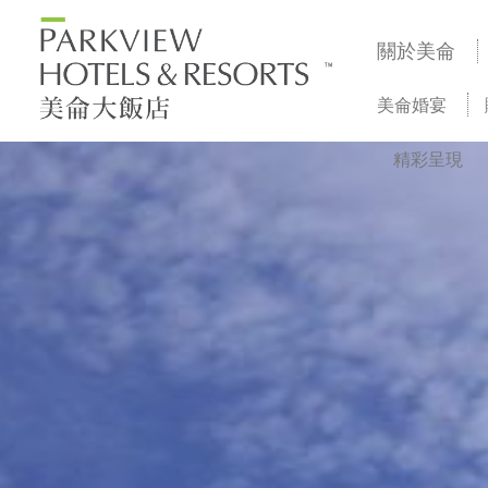
關於美侖
美侖婚宴
精彩呈現