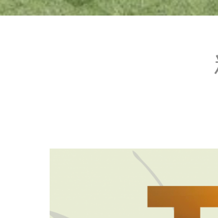
•
•
•
•
•
•