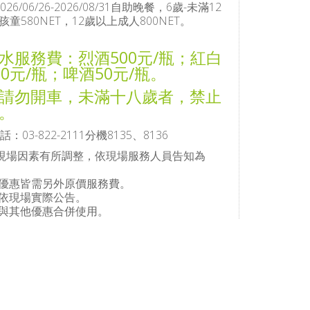
2026/06/26-2026/08/31自助晚餐，6歲-未滿12
孩童580NET，12歲以上成人800NET。
水服務費：烈酒500元/瓶；紅白
00元/瓶；啤酒50元/瓶。
請勿開車，未滿十八歲者，禁止
。
：03-822-2111分機8135、8136
現場因素有所調整，依現場服務人員告知為
上優惠皆需另外原價服務費。
餐依現場實際公告。
得與其他優惠合併使用。
遇特殊餐飲促銷活動，恕不適用以上價格。請依
告為準。