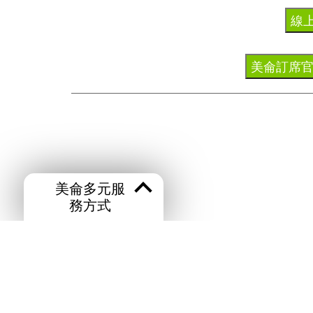
線
美侖訂席官
美侖多元服
務方式