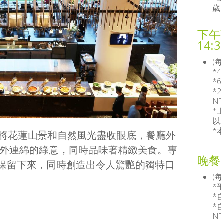
歲
下午
14:3
(
*
*
*
N
*
以
*
，將花蓮山景和自然風光盡收眼底，餐廳外
窗外連綿的綠意，同時品味著精緻美食。專
晚餐D
保留下來，同時創造出令人驚艷的獨特口
(
*
*
*
N