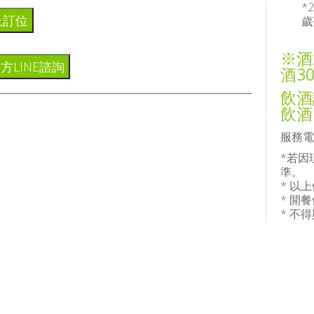
*
上訂位
歲
※酒
方LINE諮詢
酒3
飲酒
飲酒
服務電話
*若因
準。
* 以
* 開
* 不
* 如
現場公