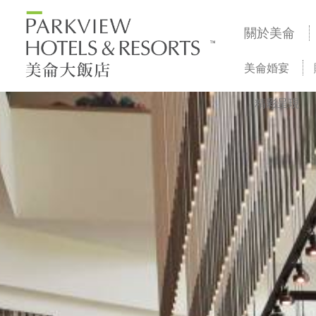
關於美侖
美侖婚宴
精彩呈現