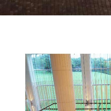
•
•
•
•
•